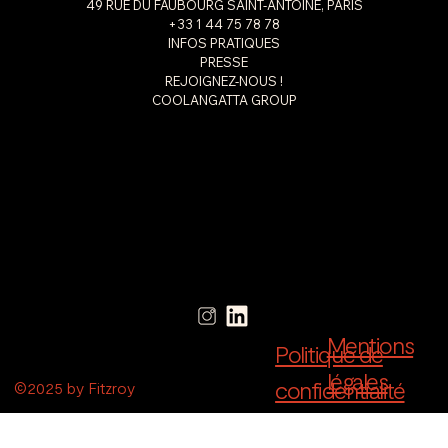
49 RUE DU FAUBOURG SAINT-ANTOINE, PARIS
+33 1 44 75 78 78
INFOS PRATIQUES
PRESSE
REJOIGNEZ-NOUS !
COOLANGATTA GROUP
Mentions
Politique de
légales
confidentialité
©2025 by Fitzroy