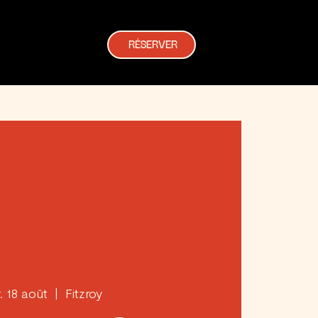
RÉSERVER
. 18 août
  |  
Fitzroy