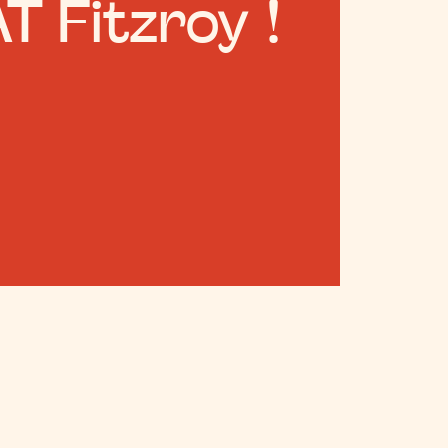
T Fitzroy !