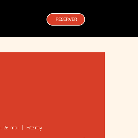
RÉSERVER
n. 26 mai
  |  
Fitzroy