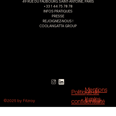
49 RUE DU FAUBOURG SAINT-ANTOINE, PARIS
+33 1 44 75 78 78
INFOS PRATIQUES
PRESSE
REJOIGNEZ-NOUS !
COOLANGATTA GROUP
Mentions
Politique de
légales
confidentialité
©2025 by Fitzroy