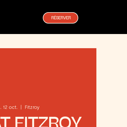
RÉSERVER
. 12 oct.
  |  
Fitzroy
T FITZROY