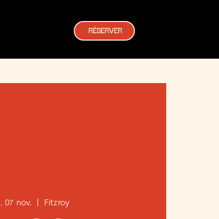
RÉSERVER
. 07 nov.
  |  
Fitzroy