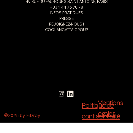
49 RUE DU FAUBOURG SAINT-ANTOINE, PARIS
+33 1 44 75 78 78
INFOS PRATIQUES
PRESSE
REJOIGNEZ-NOUS !
COOLANGATTA GROUP
Mentions
Politique de
légales
confidentialité
©2025 by Fitzroy