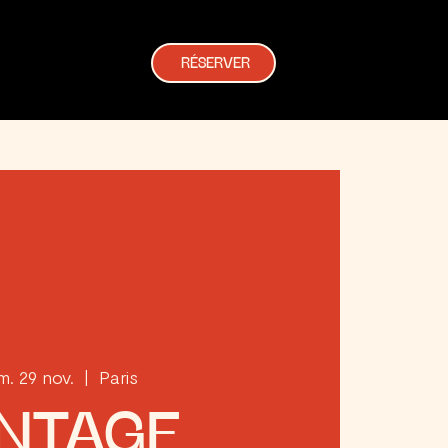
RÉSERVER
m. 29 nov.
  |  
Paris
INTAGE