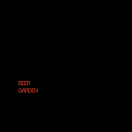
JUSQU’À 120
PERSONNES
BEER
GARDEN