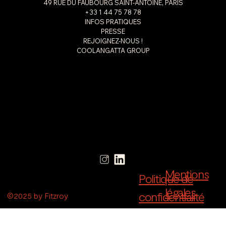
49 RUE DU FAUBOURG SAINT-ANTOINE, PARIS
+33 1 44 75 78 78
INFOS PRATIQUES
PRESSE
REJOIGNEZ-NOUS !
COOLANGATTA GROUP
Mentions
Politique de
légales
confidentialité
©2025 by Fitzroy