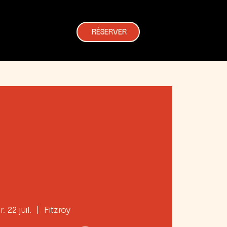
RÉSERVER
. 22 juil.
  |  
Fitzroy