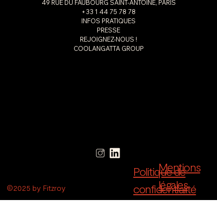
49 RUE DU FAUBOURG SAINT-ANTOINE, PARIS
+33 1 44 75 78 78
INFOS PRATIQUES
PRESSE
REJOIGNEZ-NOUS !
COOLANGATTA GROUP
Mentions
Politique de
légales
confidentialité
©2025 by Fitzroy