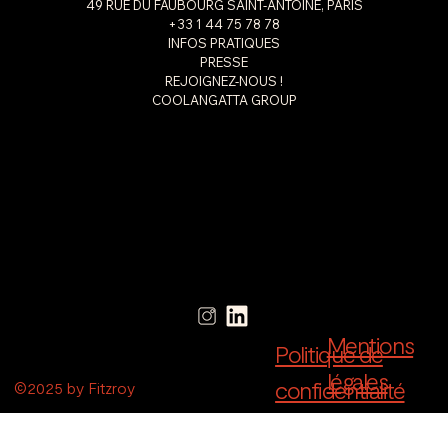
49 RUE DU FAUBOURG SAINT-ANTOINE, PARIS
+33 1 44 75 78 78
INFOS PRATIQUES
PRESSE
REJOIGNEZ-NOUS !
COOLANGATTA GROUP
Mentions
Politique de
légales
confidentialité
©2025 by Fitzroy