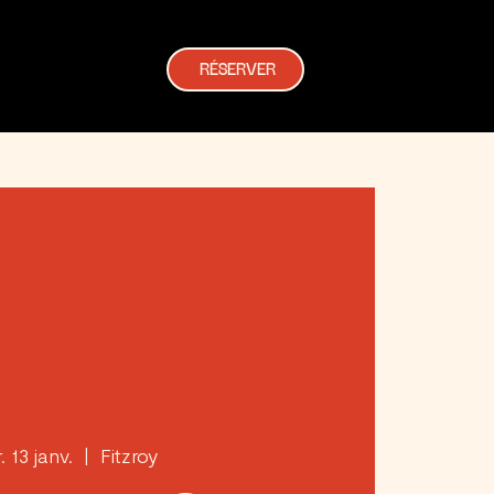
RÉSERVER
. 13 janv.
  |  
Fitzroy