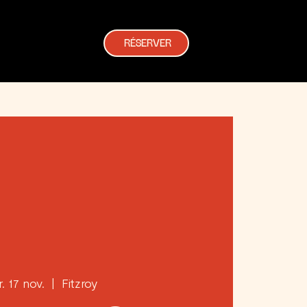
RÉSERVER
. 17 nov.
  |  
Fitzroy