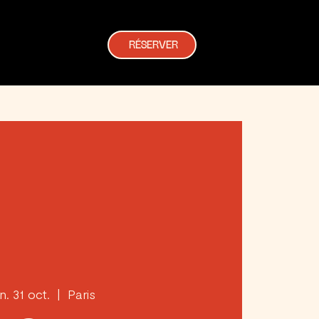
RÉSERVER
n. 31 oct.
  |  
Paris