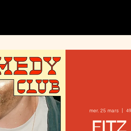
MENU
ÉVÉNEMENTS
PRIVATISATION
INFOS PRATIQUES
INSTAGRAM
mer. 25 mars
  |  
49
FIT