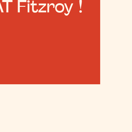
T Fitzroy !