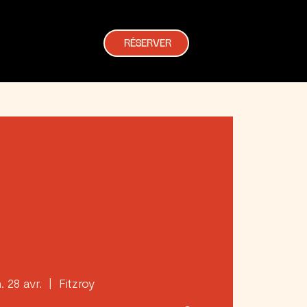
RÉSERVER
. 28 avr.
  |  
Fitzroy