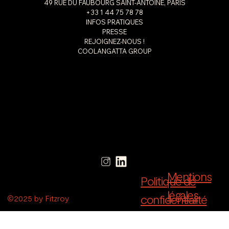
49 RUE DU FAUBOURG SAINT-ANTOINE, PARIS
+33 1 44 75 78 78
INFOS PRATIQUES
PRESSE
REJOIGNEZ-NOUS !
COOLANGATTA GROUP
Mentions
Politique de
légales
confidentialité
©2025 by Fitzroy