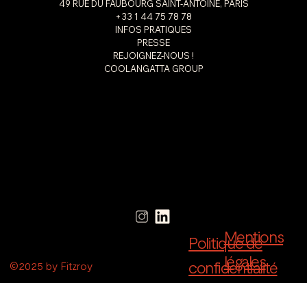
49 RUE DU FAUBOURG SAINT-ANTOINE, PARIS
+33 1 44 75 78 78
INFOS PRATIQUES
PRESSE
REJOIGNEZ-NOUS !
COOLANGATTA GROUP
Mentions
Politique de
légales
confidentialité
©2025 by Fitzroy