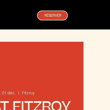
RÉSERVER
. 01 déc.
  |  
Fitzroy
T FITZROY