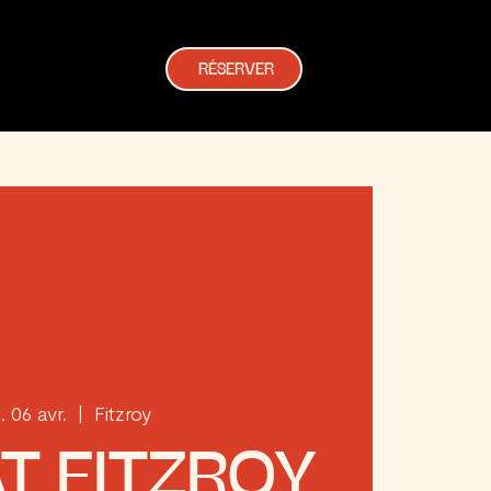
RÉSERVER
. 06 avr.
  |  
Fitzroy
T FITZROY