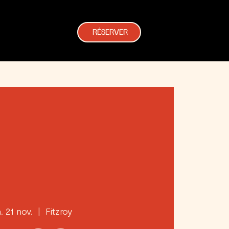
RÉSERVER
. 21 nov.
  |  
Fitzroy