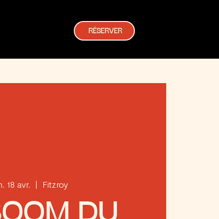
RÉSERVER
. 18 avr.
  |  
Fitzroy
BOOM DU