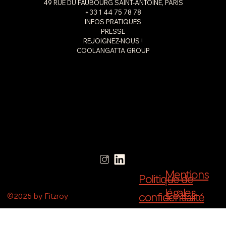
49 RUE DU FAUBOURG SAINT-ANTOINE, PARIS
+33 1 44 75 78 78
INFOS PRATIQUES
PRESSE
REJOIGNEZ-NOUS !
COOLANGATTA GROUP
Mentions
Politique de
légales
confidentialité
©2025 by Fitzroy