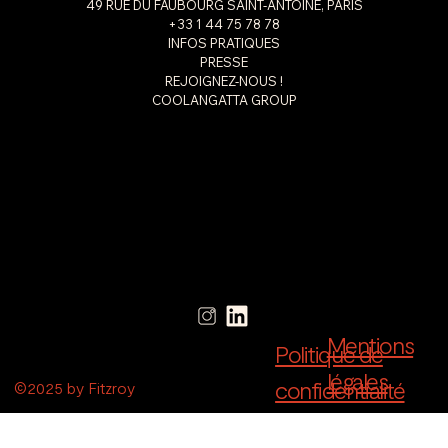
49 RUE DU FAUBOURG SAINT-ANTOINE, PARIS
+33 1 44 75 78 78
INFOS PRATIQUES
PRESSE
REJOIGNEZ-NOUS !
COOLANGATTA GROUP
Mentions
Politique de
légales
confidentialité
©2025 by Fitzroy