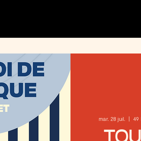
MENU
ÉVÉNEMENTS
PRIVATISATION
INFOS PRATIQUES
INSTAGRAM
mar. 28 juil.
  |  
49
TOU